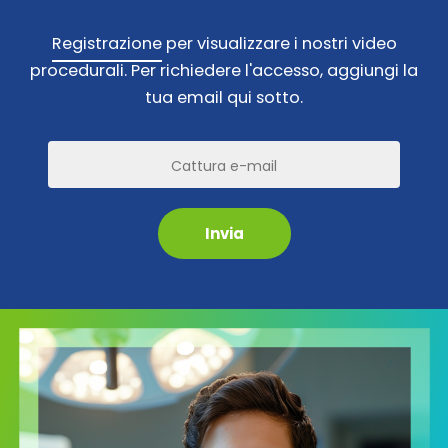
Registrazione
per visualizzare i nostri video
procedurali. Per richiedere l'accesso, aggiungi la
tua email qui sotto.
Pronto
a
sperimentare
la
forma
Invia