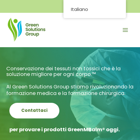
Vai
Italiano
al
contenuto
Conservazione dei tessuti non tossici che è la
soluzione migliore per ogni corpo.™
Al Green Solutions Group stiamo rivoluzionando la
formazione medica e la formazione chirurgica.
Contattaci
per provare i prodotti GreenMBalm® oggi.