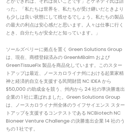
とができれば、それは良いことです」とケネディ氏は語
った。「私たちは世界を、私たちが受け継いだときより
も少しは良い状態にして残せるでしょう。私たちの製品
の最大の利点は安心感だと思います。人々は仕事に行く
とき、自分たちが安全だと知っています。」
ソールズベリーに拠点を置く Green Solutions Group
は、現在、商標登録済みの GreenMBalm および
GreenTissueFix 製品を商品化しています。このスター
トアップは最近、ノースカロライナ州における起業家精
神と経済的自立を支援する民間財団 NC IDEA から
$50,000 の助成金を競う、州内から 24 社の準決勝進出
企業の 1 社に選ばれました。Green Solutions Group
は、ノースカロライナ州全体のライフサイエンス スター
トアップを支援するコンテストである NCBiotech NC
Bioneer Venture Challenge の決勝進出企業 14 社のう
ちの 1 社です。