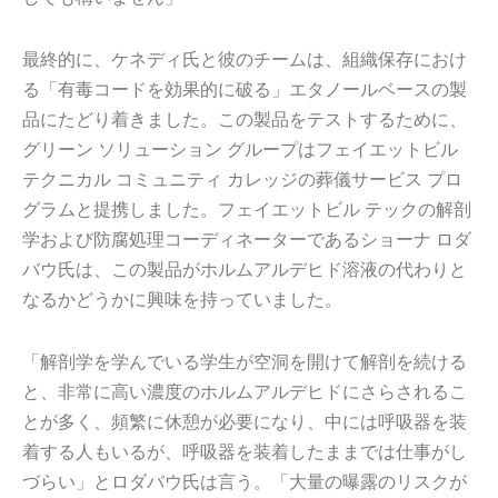
最終的に、ケネディ氏と彼のチームは、組織保存におけ
る「有毒コードを効果的に破る」エタノールベースの製
品にたどり着きました。この製品をテストするために、
グリーン ソリューション グループはフェイエットビル
テクニカル コミュニティ カレッジの葬儀サービス プロ
グラムと提携しました。フェイエットビル テックの解剖
学および防腐処理コーディネーターであるショーナ ロダ
バウ氏は、この製品がホルムアルデヒド溶液の代わりと
なるかどうかに興味を持っていました。
「解剖学を学んでいる学生が空洞を開けて解剖を続ける
と、非常に高い濃度のホルムアルデヒドにさらされるこ
とが多く、頻繁に休憩が必要になり、中には呼吸器を装
着する人もいるが、呼吸器を装着したままでは仕事がし
づらい」とロダバウ氏は言う。「大量の曝露のリスクが