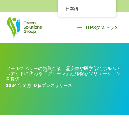
内
日本語
容
を
ス
1TP3タストラ%
キ
ッ
プ
ソールズベリーの新興企業、霊安室や医学部でホルムア
ルデヒドに代わる「グリーン」組織保存ソリューション
を提供
2024 年 3 月 10 日
プレスリリース