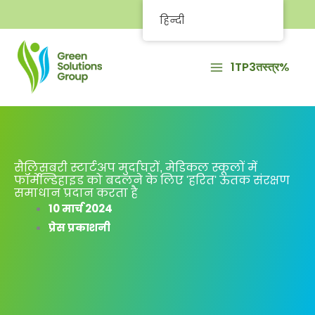
इसे
हिन्दी
छोड़कर
सामग्री
1TP3तस्त्र%
पर
बढ़ने
के
लिए
सैलिसबरी स्टार्टअप मुर्दाघरों, मेडिकल स्कूलों में
फॉर्मेल्डिहाइड को बदलने के लिए 'हरित' ऊतक संरक्षण
समाधान प्रदान करता है
10 मार्च 2024
प्रेस प्रकाशनी