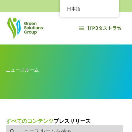
内
日本語
容
を
ス
1TP3タストラ%
キ
ッ
プ
ニュースルーム
すべてのコンテンツ
プレスリリース
検
検