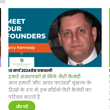
10 मार्च 2024
प्रेस प्रकाशनी
हमारे संस्थापकों से मिलें: लैरी कैनेडी
आज हमारी 'मीट आवर फाउंडर्स' श्रृंखला के
हिस्से के रूप में, हम सीईओ लैरी कैनेडी का
परिचय कराते हैं
और पढ़ें